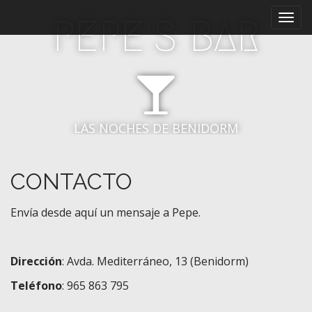
M
S
PEPE'S BAR
a
e
l
n
t
ú
a
p
r
r
a
i
l
LAS NOCHES DE BENIDORM
c
n
o
c
n
i
t
CONTACTO
p
e
a
n
Envía desde aquí un mensaje a Pepe.
i
l
d
o
Dirección
: Avda. Mediterráneo, 13 (Benidorm)
Teléfono
: 965 863 795